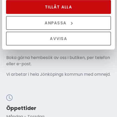
har samlat in när du har använt deras tjänster.
industriområde i Jönköping har vi möjlighet att visa
TILLÅT ALLA
det vi säljer. Se hur det fungerar innan köp, välj
färger och funktion. Butiken är öppen att besöka
ANPASSA
enligt nedanstående öppettider.
Tips inför besöket: Ta gärna ungefärliga mått
AVVISA
(bredd, höjd, djup) och en bild på fönstret eller
platsen ifråga.
Boka gärna hembesök av oss i butiken, per telefon
eller e-post.
Vi arbetar i hela Jönköpings kommun med omnejd.
Öppettider
Måndag - Torsdag