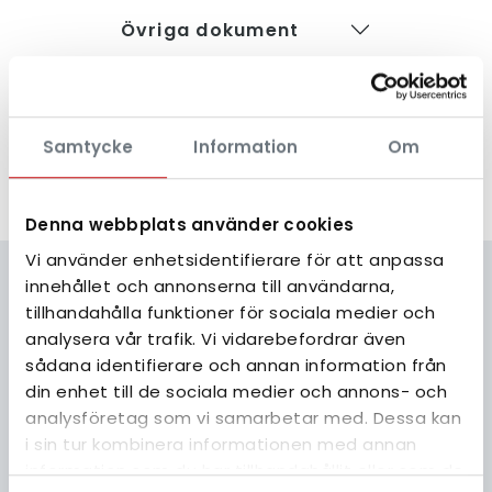
Övriga dokument
Samtycke
Information
Om
TILLBAKA
Denna webbplats använder cookies
Vi använder enhetsidentifierare för att anpassa
innehållet och annonserna till användarna,
tillhandahålla funktioner för sociala medier och
KONTAKT
analysera vår trafik. Vi vidarebefordrar även
Kontakta eller besök
sådana identifierare och annan information från
din enhet till de sociala medier och annons- och
oss
analysföretag som vi samarbetar med. Dessa kan
i sin tur kombinera informationen med annan
information som du har tillhandahållit eller som de
I vår stora butik och utställning på Haga