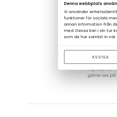
Denna webbplats använ
Vi kommer ha 
Vi använder enhetsidentif
butiken stängd
funktioner för sociala med
annan information från d
med. Dessa kan i sin tur 
som de har samlat in när 
Öns
AVVISA
Följ hela vår 
gärna oss på