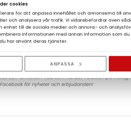
Semesterstängt
der cookies
helt stängt vecka 29 - 31,
så från den 17 juli till den 6 a
ierare för att anpassa innehållet och annonserna till anv
 och vi svarar inte på mejl eller telefon.
ier och analysera vår trafik. Vi vidarebefordrar även såd
in enhet till de sociala medier och annons- och analysf
kombinera informationen med annan information som du har
du har använt deras tjänster.
kar dig en härlig sommar med lagom mycket sol och vä
ANPASSA
resa och få inblick i vad som händer i butiken på Instag
 Facebook för nyheter och erbjudanden!