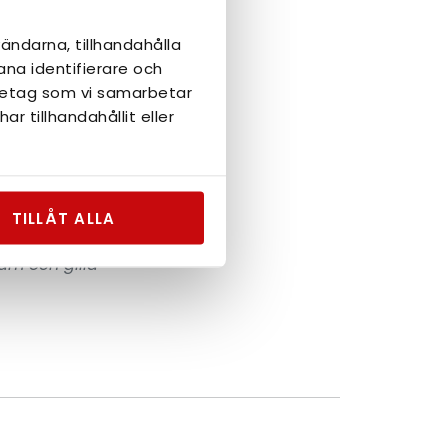
ugusti är
ändarna, tillhandahålla
ana identifierare och
öretag som vi samarbetar
 tillhandahållit eller
rme!
TILLÅT ALLA
ram och gilla