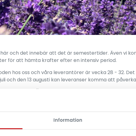
är och det innebär att det är semestertider. Även vi 
ter för att hämta krafter efter en intensiv period.
den hos oss och våra leverantörer är vecka 28 - 32. Det 
juli och den 13 augusti kan leveranser komma att påverka
Öppettider i sommar
Efter midsommar är vår butik öppen:
måndag - torsdag 10 - 17
Information
fredag 10 - 16