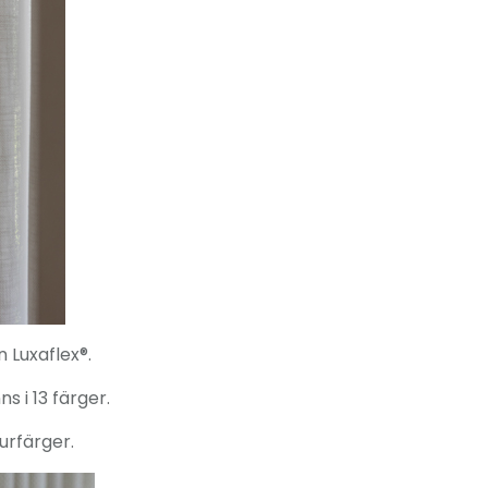
 Luxaflex®.
 i 13 färger.
turfärger.