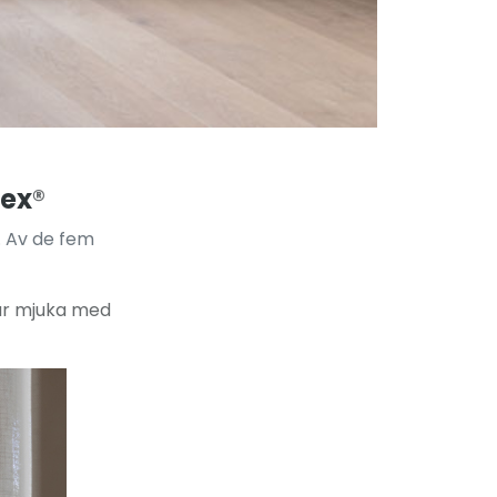
lex
®
. Av de fem
 är mjuka med