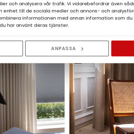
ier och analysera vår trafik. Vi vidarebefordrar även såd
tår av 80 % återvunnen polyester och är flamsäker. Finns 
in enhet till de sociala medier och annons- och analysf
kombinera informationen med annan information som du har
du har använt deras tjänster.
ANPASSA