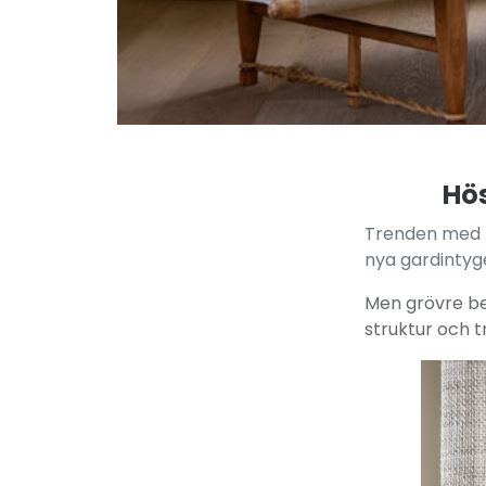
Hös
Trenden med li
nya gardintyg
Men grövre be
struktur och t