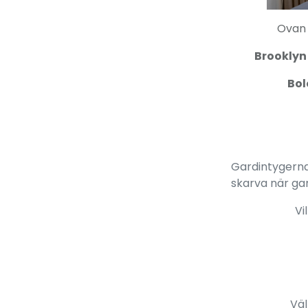
Ovan 
Brooklyn
Bo
Gardintygerna 
skarva när gar
Vi
Väl