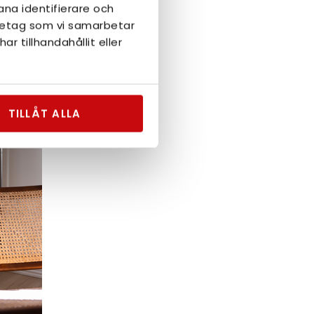
ana identifierare och
i 13 färger.
öretag som vi samarbetar
 tillhandahållit eller
TILLÅT ALLA