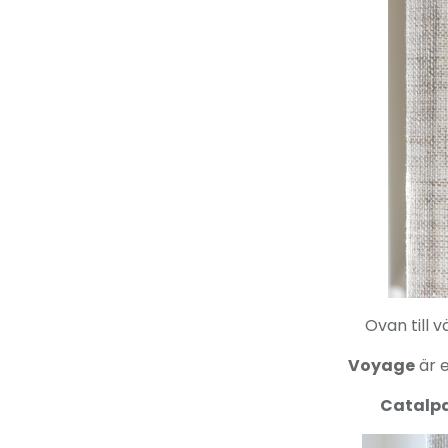
Ovan till 
Voyage
är e
Catalp