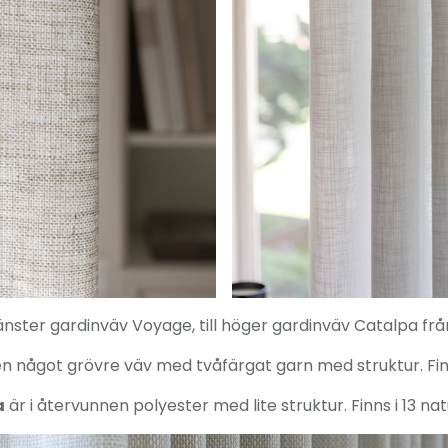
vänster gardinväv Voyage, till höger gardinväv Catalpa från
n något grövre väv med tvåfärgat garn med struktur. Finns
a
är i återvunnen polyester med lite struktur. Finns i 13 na