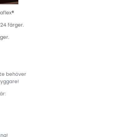
aflex®
 24 färger.
rger.
nte behöver
nyggare!
är:
ing!