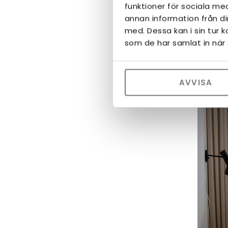
funktioner för sociala med
Cannes
bes
annan information från d
med. Dessa kan i sin tur 
som de har samlat in när 
AVVISA